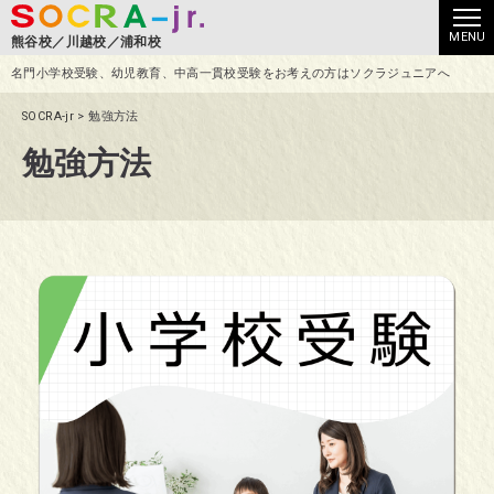
熊谷校
川越校
浦和校
名門小学校受験、幼児教育、中高一貫校受験をお考えの方はソクラジュニアへ
SOCRA-jr
>
勉強方法
勉強方法