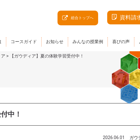
資料請
総合トップへ
は
コースガイド
お知らせ
みんなの授業例
喜びの声
ィア
>
【ガウディア】夏の体験学習受付中！
受付中！
2026.06.01
ガウ